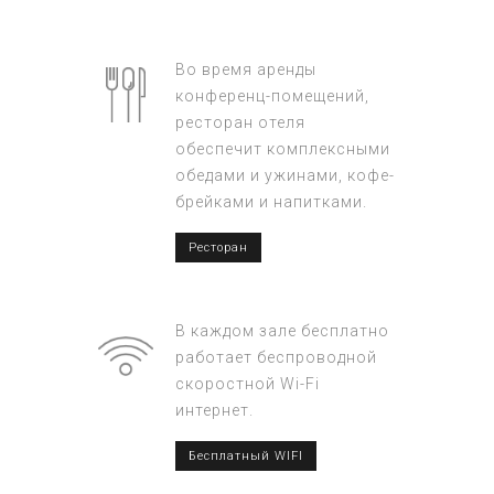
Во время аренды
конференц-помещений,
ресторан отеля
обеспечит комплексными
обедами и ужинами, кофе-
брейками и напитками.
Ресторан
В каждом зале бесплатно
работает беспроводной
скоростной Wi-Fi
интернет.
Бесплатный WIFI