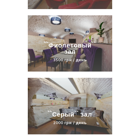
``Фиолетовый``
зал
3500 грн / день
``Серый`` зал
2000 грн / день