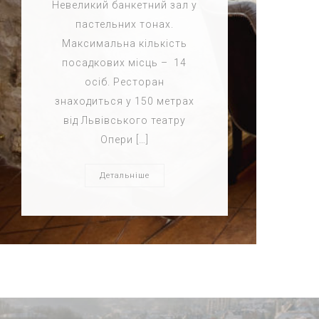
Невеликий банкетний зал у
пастельних тонах.
Максимальна кількість
посадкових місць – 14
осіб. Ресторан
знаходиться у 150 метрах
від Львівського театру
Опери […]
Детальніше