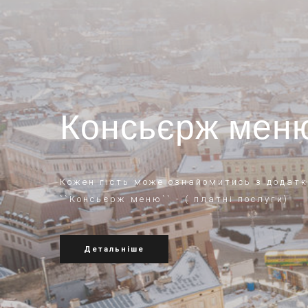
Консьєрж мен
Кожен гість може ознайомитись з додат
``Консьєрж меню`` - ( платні послуги)
Детальніше