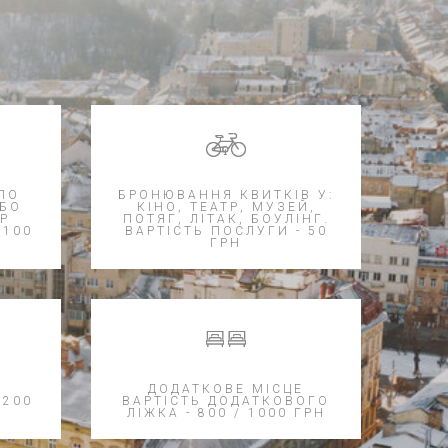
ПО
БРОНЮВАННЯ КВИТКІВ У:
АБО
КІНО, ТЕАТР, МУЗЕЙ,
Р
ПОТЯГ, ЛІТАК, БОУЛІНГ.
 100
ВАРТІСТЬ ПОСЛУГИ - 50
ГРН
ДОДАТКОВЕ МІСЦЕ
 200
ВАРТІСТЬ ДОДАТКОВОГО
ЛІЖКА - 800 / 1000 ГРН