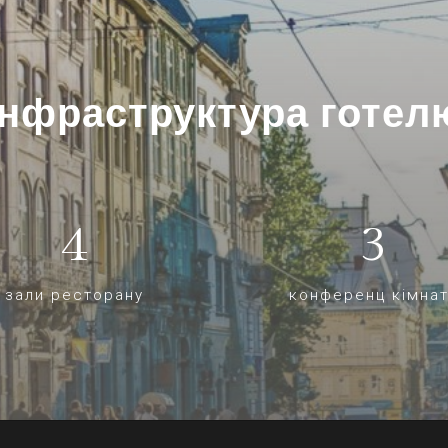
Інфраструктура готел
4
3
зали ресторану
конференц кімна