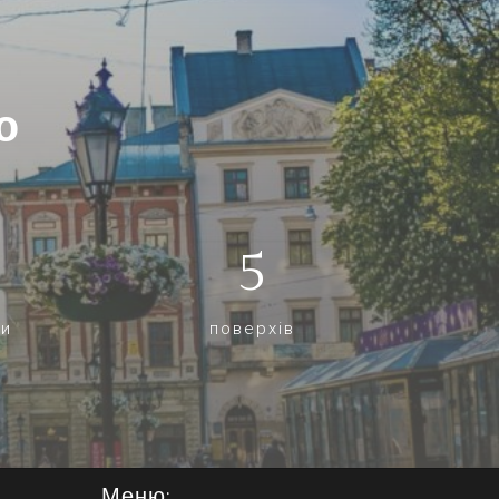
ю
5
ти
поверхів
Меню: