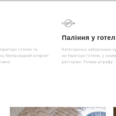
Паління у готел
 території готелю та
Категорично заборонено к
ну безпровідний інтернет
на території готелю, у номе
товно.
ресторані. Розмір штрафу - 