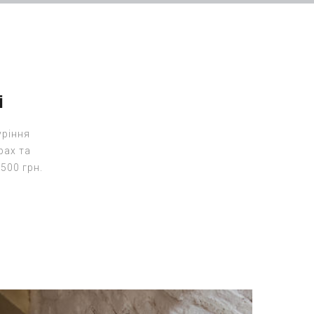
і
уріння
рах та
500 грн.