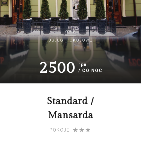
OPIS
USŁUGI POKOJOWE
2500
грн
/ CO NOC
Standard /
Mansarda
POKOJE