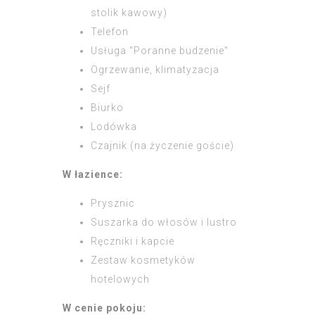
stolik kawowy)
Telefon
Usługa "Poranne budzenie"
Ogrzewanie, klimatyzacja
Sejf
Biurko
Lodówka
Сzajnik (na życzenie goście)
W łazience:
Prysznic
Suszarka do włosów i lustro
Ręczniki i kapcie
Zestaw kosmetyków
hotelowych
W cenie pokoju: