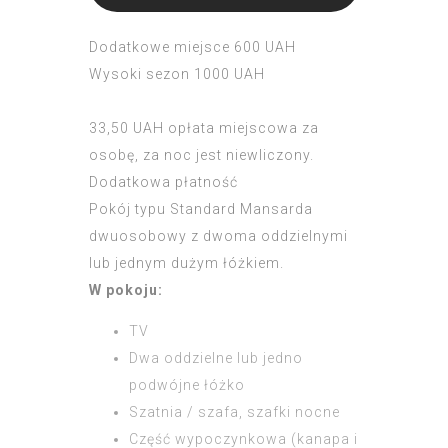
Dodatkowe miejsce 600 UAH
Wysoki sezon 1000 UAH
33,50 UAH opłata miejscowa za
osobę, za noc jest niewliczony.
Dodatkowa płatność
Pokój typu Standard Mansarda
dwuosobowy z dwoma oddzielnymi
lub jednym dużym łóżkiem.
W pokoju:
TV
Dwa oddzielne lub jedno
podwójne łóżko
Szatnia / szafa, szafki nocne
Część wypoczynkowa (kanapa i