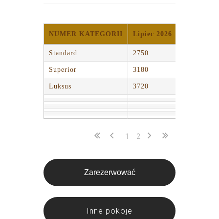
NUMER KATEGORII
Lipiec 2026
Sierpień 2
Standard
2750
2750
Superior
3180
3180
Luksus
3720
3720
1
2
Zarezerwować
Inne pokoje